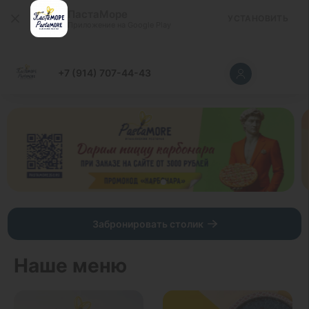
ПастаМоре
УСТАНОВИТЬ
Приложение на Google Play
+7 (914) 707-44-43
Забронировать столик
Наше меню