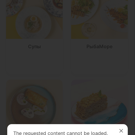
Супы
РыбаМоре
The requested content cannot be loaded.