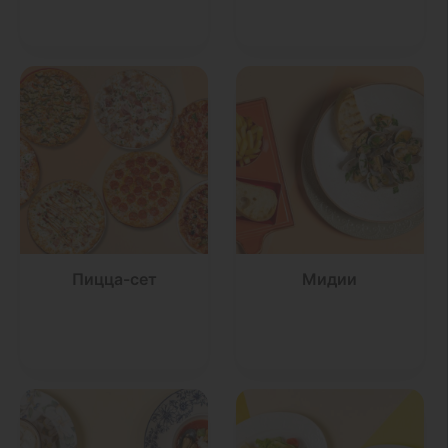
Пицца-сет
Мидии