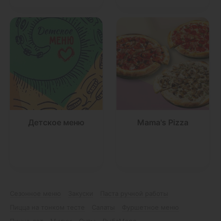
Детское меню
Mama's Pizza
Сезонное меню
Закуски
Паста ручной работы
Пицца на тонком тесте
Салаты
Фуршетное меню
Пицца-сет
Мидии
Супы
РыбаМоре