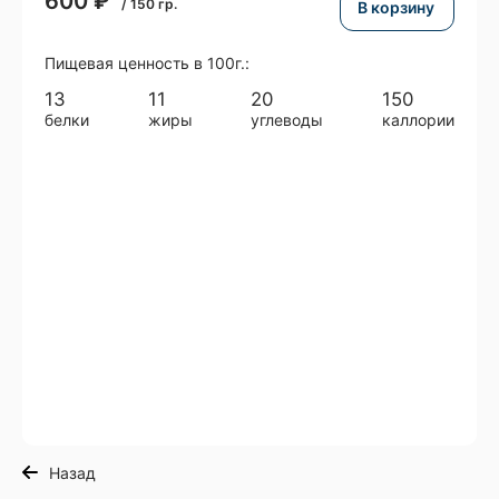
600
₽
/
150
гр.
В корзину
Пищевая ценность в 100г.:
13
11
20
150
белки
жиры
углеводы
каллории
Назад