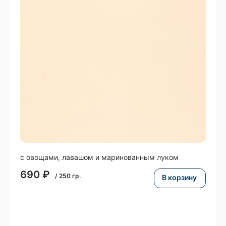
с овощами, лавашом и маринованным луком
690
₽
/
250
гр.
В корзину