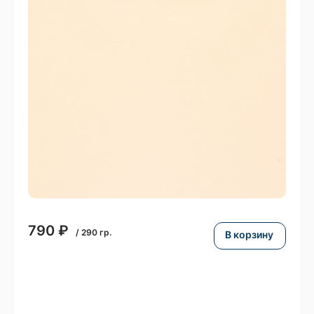
790
₽
/
290
гр.
В корзину