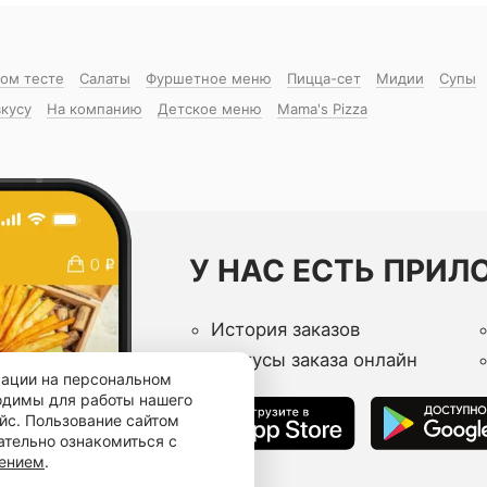
ком тесте
Салаты
Фуршетное меню
Пицца-сет
Мидии
Супы
вкусу
На компанию
Детское меню
Mama's Pizza
У НАС ЕСТЬ ПРИЛ
История заказов
Статусы заказа онлайн
мации на персональном
ходимы для работы нашего
йс. Пользование сайтом
ательно ознакомиться с
шением
.