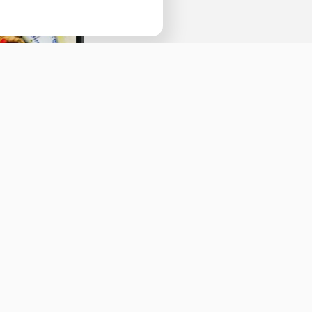
Наведите камеру телефона и перейдит
ссылке, чтобы установить приложение.
а
О нас
Оставить отзыв
ичная оферта