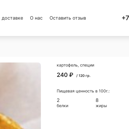
+7
 доставке
О нас
Оставить отзыв
картофель, специи
240
₽
/
120
гр.
Пищевая ценность в 100г.:
2
8
белки
жиры