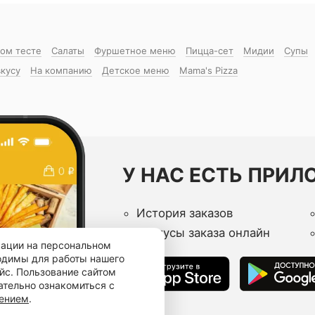
ком тесте
Салаты
Фуршетное меню
Пицца-сет
Мидии
Супы
вкусу
На компанию
Детское меню
Mama's Pizza
У НАС ЕСТЬ ПРИЛ
История заказов
Статусы заказа онлайн
мации на персональном
ходимы для работы нашего
йс. Пользование сайтом
ательно ознакомиться с
шением
.