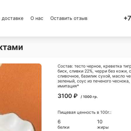
+7
 доставке
О нас
Оставить отзыв
ктами
Состав: тесто черное, креветка ти
биск, сливки 22%, черри без кожи, 
сливочное, базилик сухой, масло ч
зеленый, соус из печеного чеснока,
имитация*
3100
₽
/
1000
гр.
Пищевая ценность в 100г.:
6
10
белки
жиры