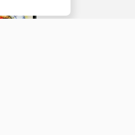
Наведите камеру телефона и перейдит
ссылке, чтобы установить приложение.
а
О нас
Оставить отзыв
ичная оферта