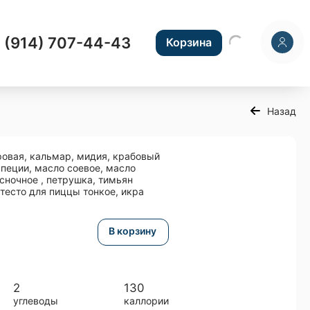
 (914) 707-44-43
Корзина
Назад
гровая, кальмар, мидия, крабовый
специи, масло соевое, масло
есночное , петрушка, тимьян
 тесто для пиццы тонкое, икра
В корзину
2
130
углеводы
каллории