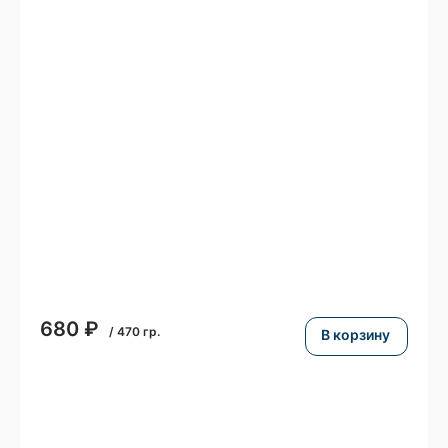
680
₽
/
470
гр.
В корзину