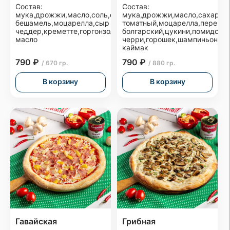
Состав:
Состав:
мука,дрожжи,масло,соль,соус
мука,дрожжи,масло,сахар,со
бешамель,моцарелла,сыр
томатный,моцарелла,перец
чеддер,креметте,горгонзола,оливковое
болгарский,цукини,помидоры
масло
черри,горошек,шампиньоны,
каймак
790 ₽
790 ₽
/ 670 гр.
/ 880 гр.
В корзину
В корзину
Гавайская
Грибная