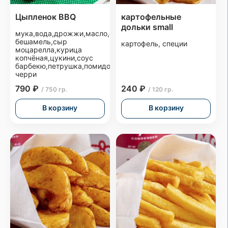
Цыпленок BBQ
картофельные
дольки small
мука,вода,дрожжи,масло,сахар,соль,соус
бешамель,сыр
картофель, специи
моцарелла,курица
копчёная,цукини,соус
барбекю,петрушка,помидоры
черри
790 ₽
240 ₽
/ 750 гр.
/ 120 гр.
В корзину
В корзину