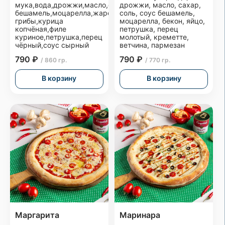
мука,вода,дрожжи,масло,сахар,соль,соус
дрожжи, масло, сахар,
бешамель,моцарелла,жареные
соль, соус бешамель,
грибы,курица
моцарелла, бекон, яйцо,
копчёная,филе
петрушка, перец
куриное,петрушка,перец
молотый, креметте,
чёрный,соус сырный
ветчина, пармезан
790 ₽
790 ₽
/ 860 гр.
/ 770 гр.
В корзину
В корзину
Маргарита
Маринара