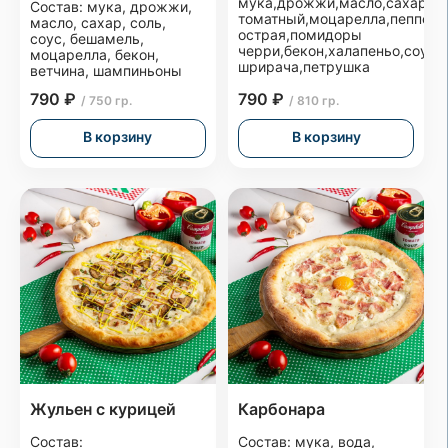
мука,дрожжи,масло,сахар,со
Состав: мука, дрожжи,
томатный,моцарелла,пепперо
масло, сахар, соль,
острая,помидоры
соус, бешамель,
черри,бекон,халапеньо,соус
моцарелла, бекон,
шрирача,петрушка
ветчина, шампиньоны
790 ₽
790 ₽
/ 750 гр.
/ 810 гр.
В корзину
В корзину
Жульен с курицей
Карбонара
Состав:
Состав: мука, вода,