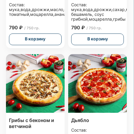
Состав:
Состав:
мука,вода,дрожжи,масло,сахар,соль,соус
мука,вода,дрожжи,сахар,мас
томатный,моцарелла,ананас,ветчина,бекон
бешамель, соус
грибной,моцарелла,грибы
790 ₽
790 ₽
/ 750 гр.
/ 750 гр.
В корзину
В корзину
Грибы с беконом и
Дьябло
ветчиной
Состав: