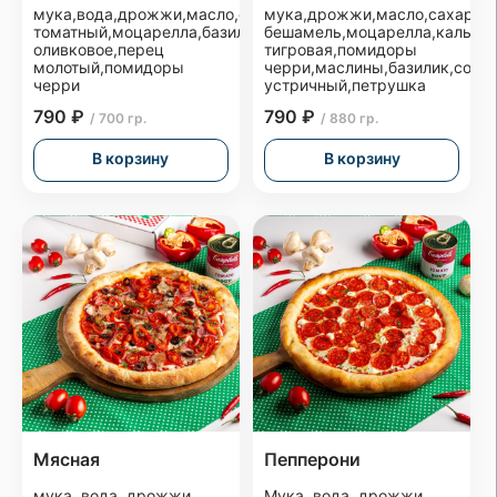
мука,вода,дрожжи,масло,соль,сахар,соус
мука,дрожжи,масло,сахар,со
томатный,моцарелла,базилик,масло
бешамель,моцарелла,кальма
оливковое,перец
тигровая,помидоры
молотый,помидоры
черри,маслины,базилик,соус
черри
устричный,петрушка
790 ₽
790 ₽
/ 700 гр.
/ 880 гр.
В корзину
В корзину
Мясная
Пепперони
мука, вода, дрожжи,
Мука, вода, дрожжи,