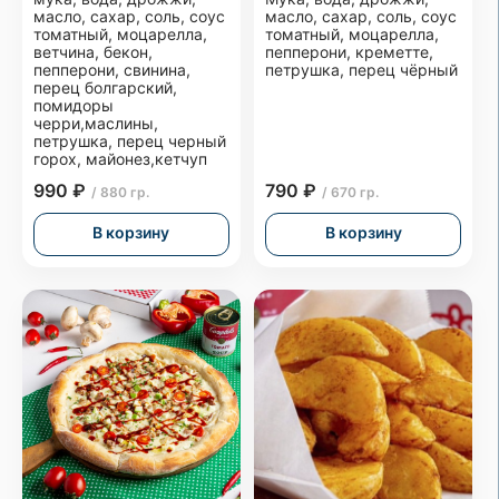
масло, сахар, соль, соус
масло, сахар, соль, соус
томатный, моцарелла,
томатный, моцарелла,
ветчина, бекон,
пепперони, креметте,
пепперони, свинина,
петрушка, перец чёрный
перец болгарский,
помидоры
черри,маслины,
петрушка, перец черный
горох, майонез,кетчуп
990 ₽
790 ₽
/ 880 гр.
/ 670 гр.
В корзину
В корзину